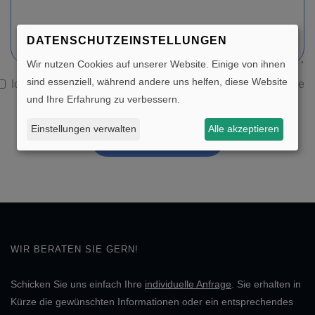
DATENSCHUTZEINSTELLUNGEN
Wir nutzen Cookies auf unserer Website. Einige von ihnen
sind essenziell, während andere uns helfen, diese Website
Ich habe die
Datenschutzerklärung
gelesen und akzeptiere
und Ihre Erfahrung zu verbessern.
diese.
Einstellungen verwalten
Alle akzeptieren
NACHRICHT ABSENDEN
WIR BERATEN SIE GERN!
Schicken Sie uns einfach Ihre
individuelle Anfrage
. Sie erhalten in
Kürze die gewünschten Informationen oder ein entsprechendes